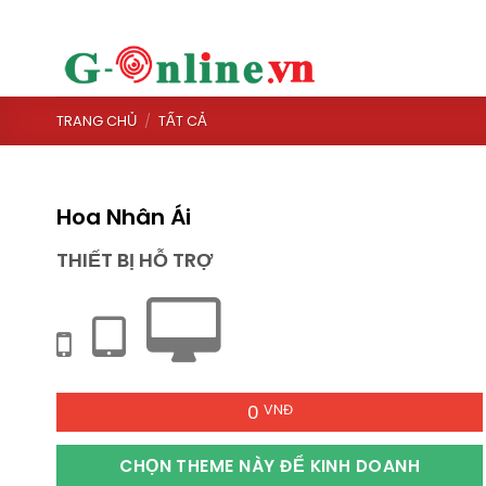
Skip
to
content
TRANG CHỦ
/
TẤT CẢ
Hoa Nhân Ái
THIẾT BỊ HỖ TRỢ
0
VNĐ
CHỌN THEME NÀY ĐỂ KINH DOANH