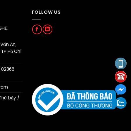
FOLLOW US
GHỆ
Văn An,
 TP Hồ Chí
 02866
.com
Thứ bảy /