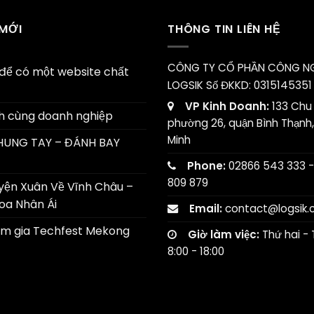
 MỚI
THÔNG TIN LIÊN HỆ
CÔNG TY CỔ PHẦN CÔNG N
í để có một website chất
LOGSIK
Số ĐKKD: 0315145351
VP Kinh Doanh:
133 Chu 
h cùng doanh nghiệp
phường 26, quận Bình Thạnh,
Minh
HUNG TAY – ĐÁNH BAY
Phone:
02866 543 333 -
809 879
yện Xuân Về Vĩnh Châu –
Hoa Nhân Ái
Email:
contact@logsik
am gia Techfest Mekong
Giờ làm việc:
Thứ hai - 
8:00 - 18:00