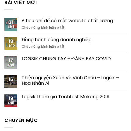
BÀI VIẾT MỚI
8 tiêu chí để có một website chất lượng
31
Th5
ở
Chức năng bình luận bị tắt
8
tiêu
Đồng hành cùng doanh nghiệp
18
chí
Th10
ở
Chức năng bình luận bị tắt
để
Đồng
có
hành
một
LOGSIK CHUNG TAY – ĐÁNH BAY COVID
17
cùng
website
Th6
doanh
chất
nghiệp
lượng
Thiện nguyện Xuân Về Vĩnh Châu – Logsik –
16
Hoa Nhân Ái
Th1
Logsik tham gia Techfest Mekong 2019
19
Th11
CHUYÊN MỤC