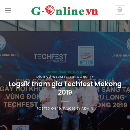
Skip
to
content
DỊCH VỤ WEBSITE
,
TIN CÔNG TY
Logsik tham gia Techfest Mekong
2019
POSTED ON
19/11/2019
BY
ADMIN