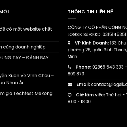
 MỚI
THÔNG TIN LIÊN HỆ
CÔNG TY CỔ PHẦN CÔNG N
í để có một website chất
LOGSIK
Số ĐKKD: 0315145351
VP Kinh Doanh:
133 Chu 
h cùng doanh nghiệp
phường 26, quận Bình Thạnh,
Minh
HUNG TAY – ĐÁNH BAY
Phone:
02866 543 333 -
809 879
yện Xuân Về Vĩnh Châu –
Hoa Nhân Ái
Email:
contact@logsik
am gia Techfest Mekong
Giờ làm việc:
Thứ hai - 
8:00 - 18:00