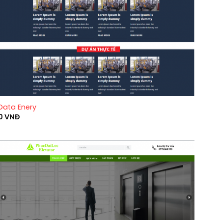
Data Enery
0
VNĐ