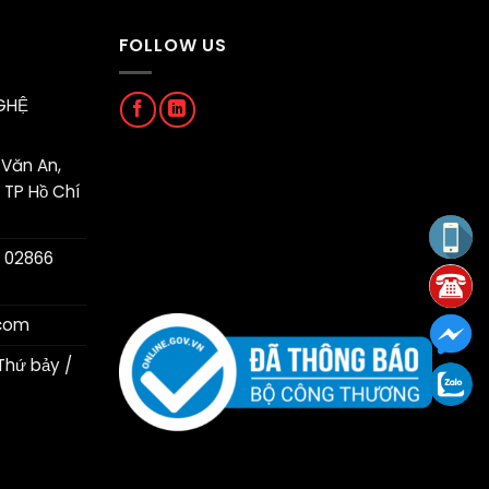
FOLLOW US
GHỆ
Văn An,
 TP Hồ Chí
 02866
.com
Thứ bảy /