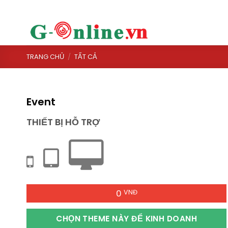
Skip
to
content
TRANG CHỦ
/
TẤT CẢ
Event
THIẾT BỊ HỖ TRỢ
0
VNĐ
CHỌN THEME NÀY ĐỂ KINH DOANH