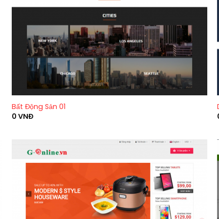
Bất Động Sản 01
0
VNĐ