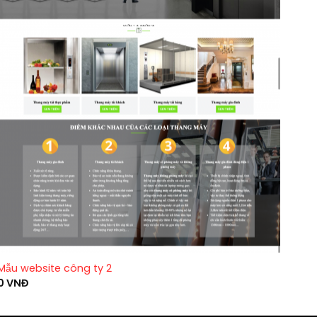
Mẫu website công ty 2
0
VNĐ