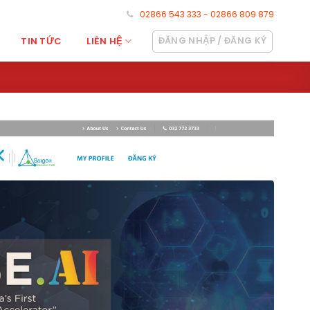
02866 543 333 - 02866 809 879
ĐĂNG NHẬP / ĐĂNG KÝ
TIN TỨC
LIÊN HỆ