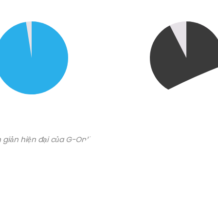
ơn giản hiện đại của G-Online. Nó cảm giác thoải mái cho khá
Anh Phan Minh Luân
CEO & Founder – Sài Gòn Cooler