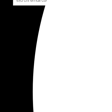
LOGSIK C
COVID
Thiện ngu
Logsik – 
Logsik th
2019