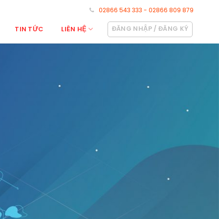
02866 543 333 - 02866 809 879
ĐĂNG NHẬP / ĐĂNG KÝ
TIN TỨC
LIÊN HỆ